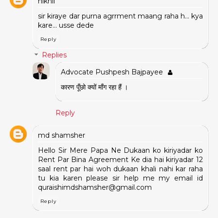
nikhil
sir kiraye dar purna agrrment maang raha h... kya
kare... usse dede
Reply
Replies
Advocate Pushpesh Bajpayee
कारण पूँछो क्यों माँग रहा हैं ।
Reply
md shamsher
Hello Sir Mere Papa Ne Dukaan ko kiriyadar ko
Rent Par Bina Agreement Ke dia hai kiriyadar 12
saal rent par hai woh dukaan khali nahi kar raha
tu kia karen please sir help me my email id
quraishimdshamsher@gmail.com
Reply