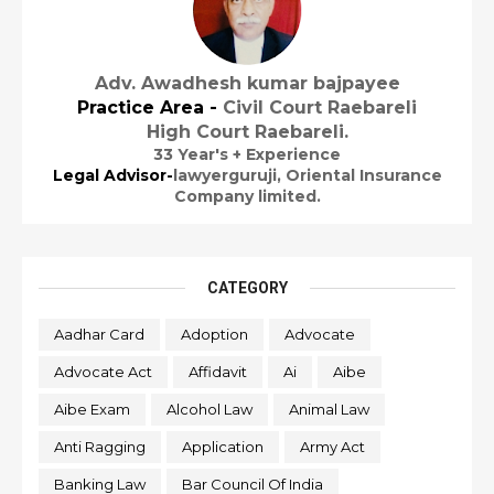
Adv. Awadhesh kumar bajpayee
Practice Area -
Civil Court Raebareli
High Court Raebareli.
33 Year's + Experience
Legal Advisor-
lawyerguruji,
Oriental Insurance
Company limited.
CATEGORY
Aadhar Card
Adoption
Advocate
Advocate Act
Affidavit
Ai
Aibe
Aibe Exam
Alcohol Law
Animal Law
Anti Ragging
Application
Army Act
Banking Law
Bar Council Of India