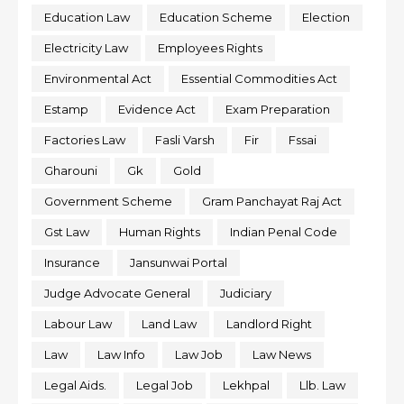
Education Law
Education Scheme
Election
Electricity Law
Employees Rights
Environmental Act
Essential Commodities Act
Estamp
Evidence Act
Exam Preparation
Factories Law
Fasli Varsh
Fir
Fssai
Gharouni
Gk
Gold
Government Scheme
Gram Panchayat Raj Act
Gst Law
Human Rights
Indian Penal Code
Insurance
Jansunwai Portal
Judge Advocate General
Judiciary
Labour Law
Land Law
Landlord Right
Law
Law Info
Law Job
Law News
Legal Aids.
Legal Job
Lekhpal
Llb. Law