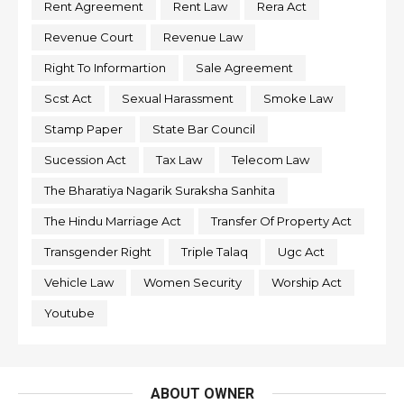
Rent Agreement
Rent Law
Rera Act
Revenue Court
Revenue Law
Right To Informartion
Sale Agreement
Scst Act
Sexual Harassment
Smoke Law
Stamp Paper
State Bar Council
Sucession Act
Tax Law
Telecom Law
The Bharatiya Nagarik Suraksha Sanhita
The Hindu Marriage Act
Transfer Of Property Act
Transgender Right
Triple Talaq
Ugc Act
Vehicle Law
Women Security
Worship Act
Youtube
ABOUT OWNER