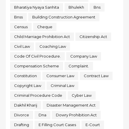
Bharatiya Nyaya Sanhita
Bhulekh
Bns
Bnss
Building Construction Agreement
Census
Cheque
Child Marriage Prohibition Act
Citizenship Act
Civil Law
Coaching Law
Code Of Civil Procedure.
Company Law
Compensation Scheme
Complaint.
Constitution
Consumer Law
Contract Law
Copyright Law
Criminal Law
Criminal Procedure Code
Cyber Law
Dakhil Kharij
Disaster Management Act
Divorce
Dna
Dowry Prohibition Act
Drafting
E Filling Court Cases
E-Court