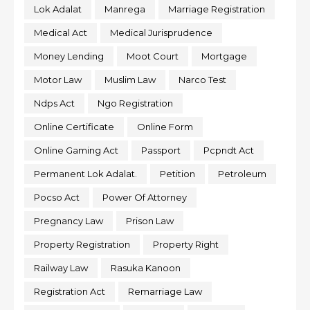
Lok Adalat
Manrega
Marriage Registration
Medical Act
Medical Jurisprudence
Money Lending
Moot Court
Mortgage
Motor Law
Muslim Law
Narco Test
Ndps Act
Ngo Registration
Online Certificate
Online Form
Online Gaming Act
Passport
Pcpndt Act
Permanent Lok Adalat.
Petition
Petroleum
Pocso Act
Power Of Attorney
Pregnancy Law
Prison Law
Property Registration
Property Right
Railway Law
Rasuka Kanoon
Registration Act
Remarriage Law