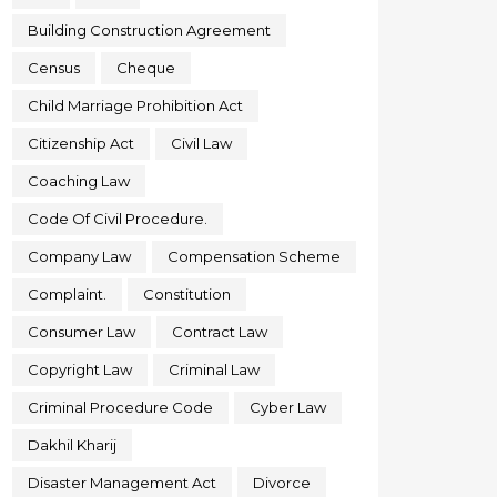
Building Construction Agreement
Census
Cheque
Child Marriage Prohibition Act
Citizenship Act
Civil Law
Coaching Law
Code Of Civil Procedure.
Company Law
Compensation Scheme
Complaint.
Constitution
Consumer Law
Contract Law
Copyright Law
Criminal Law
Criminal Procedure Code
Cyber Law
Dakhil Kharij
Disaster Management Act
Divorce