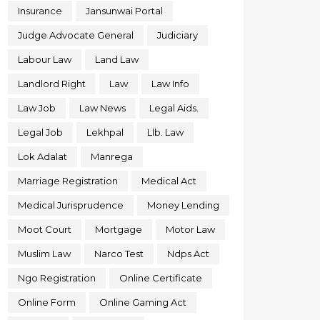
Insurance
Jansunwai Portal
Judge Advocate General
Judiciary
Labour Law
Land Law
Landlord Right
Law
Law Info
Law Job
Law News
Legal Aids.
Legal Job
Lekhpal
Llb. Law
Lok Adalat
Manrega
Marriage Registration
Medical Act
Medical Jurisprudence
Money Lending
Moot Court
Mortgage
Motor Law
Muslim Law
Narco Test
Ndps Act
Ngo Registration
Online Certificate
Online Form
Online Gaming Act