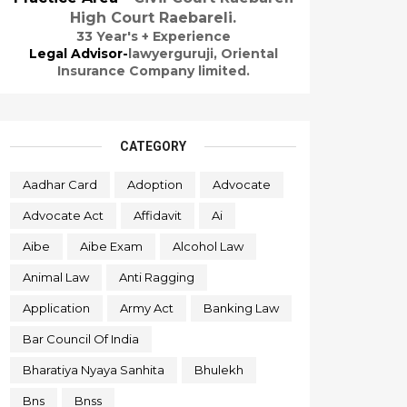
High Court Raebareli.
33 Year's + Experience
Legal Advisor-
lawyerguruji,
Oriental
Insurance Company limited.
CATEGORY
Aadhar Card
Adoption
Advocate
Advocate Act
Affidavit
Ai
Aibe
Aibe Exam
Alcohol Law
Animal Law
Anti Ragging
Application
Army Act
Banking Law
Bar Council Of India
Bharatiya Nyaya Sanhita
Bhulekh
Bns
Bnss