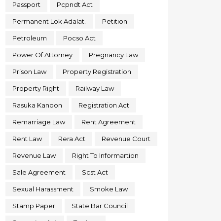
Passport
Pcpndt Act
Permanent Lok Adalat.
Petition
Petroleum
Pocso Act
Power Of Attorney
Pregnancy Law
Prison Law
Property Registration
Property Right
Railway Law
Rasuka Kanoon
Registration Act
Remarriage Law
Rent Agreement
Rent Law
Rera Act
Revenue Court
Revenue Law
Right To Informartion
Sale Agreement
Scst Act
Sexual Harassment
Smoke Law
Stamp Paper
State Bar Council