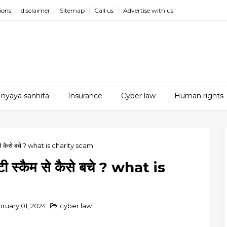
ions
disclaimer
Sitemap
Call us
Advertise with us
 nyaya sanhita
Insurance
Cyber law
Human rights
ैम से कैसे बचे ? what is charity scam
िटी स्कैम से कैसे बचे ? what is
ruary 01, 2024
cyber law