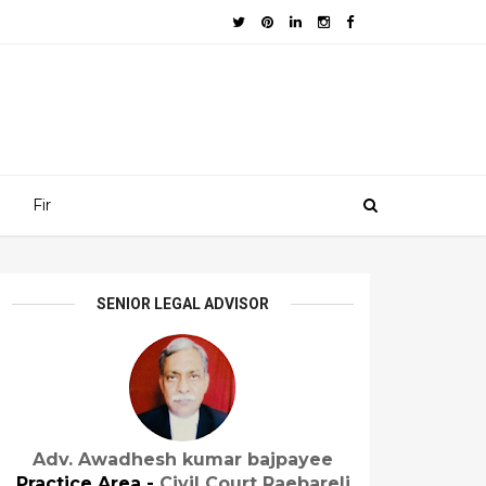
Fir
SENIOR LEGAL ADVISOR
Adv. Awadhesh kumar bajpayee
Practice Area -
Civil Court Raebareli