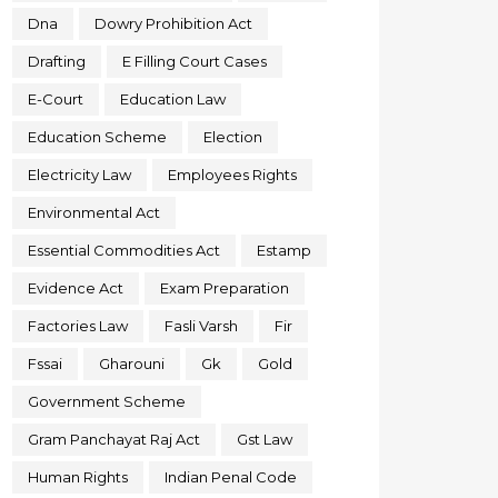
Dna
Dowry Prohibition Act
Drafting
E Filling Court Cases
E-Court
Education Law
Education Scheme
Election
Electricity Law
Employees Rights
Environmental Act
Essential Commodities Act
Estamp
Evidence Act
Exam Preparation
Factories Law
Fasli Varsh
Fir
Fssai
Gharouni
Gk
Gold
Government Scheme
Gram Panchayat Raj Act
Gst Law
Human Rights
Indian Penal Code