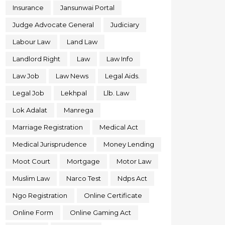
Insurance
Jansunwai Portal
Judge Advocate General
Judiciary
Labour Law
Land Law
Landlord Right
Law
Law Info
Law Job
Law News
Legal Aids.
Legal Job
Lekhpal
Llb. Law
Lok Adalat
Manrega
Marriage Registration
Medical Act
Medical Jurisprudence
Money Lending
Moot Court
Mortgage
Motor Law
Muslim Law
Narco Test
Ndps Act
Ngo Registration
Online Certificate
Online Form
Online Gaming Act