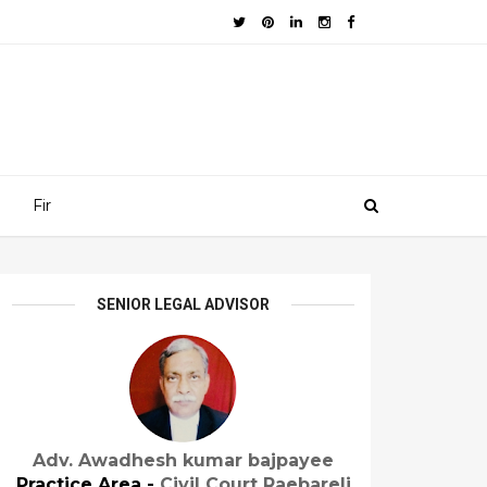
Fir
SENIOR LEGAL ADVISOR
Adv. Awadhesh kumar bajpayee
Practice Area -
Civil Court Raebareli