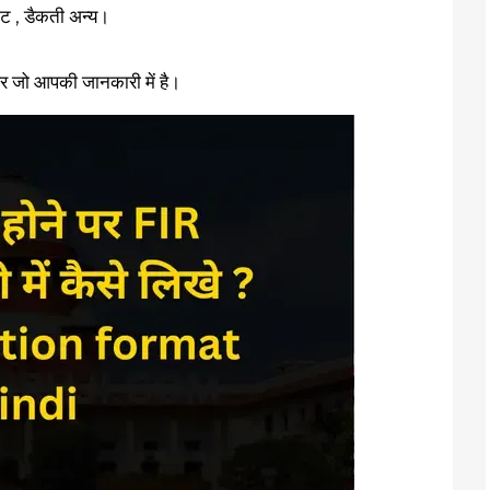
टपाट , डैकती अन्य।
र जो आपकी जानकारी में है।