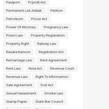
Passport
Pcpndt Act
Permanent Lok Adalat.
Petition
Petroleum
Pocso Act
Power Of Attorney
Pregnancy Law
Prison Law
Property Registration
Property Right
Railway Law
Rasuka Kanoon
Registration Act
Remarriage Law
Rent Agreement
Rent Law
Rera Act
Revenue Court
Revenue Law
Right To Informartion
Sale Agreement
Scst Act
Sexual Harassment
Smoke Law
Stamp Paper
State Bar Council