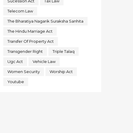
Sucession Act
Tax Law
Telecom Law
The Bharatiya Nagarik Suraksha Sanhita
The Hindu Marriage Act
Transfer Of Property Act
Transgender Right
Triple Talaq
Ugc Act
Vehicle Law
Women Security
Worship Act
Youtube