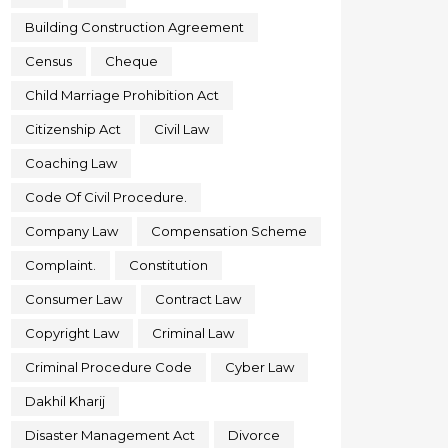
Building Construction Agreement
Census
Cheque
Child Marriage Prohibition Act
Citizenship Act
Civil Law
Coaching Law
Code Of Civil Procedure.
Company Law
Compensation Scheme
Complaint.
Constitution
Consumer Law
Contract Law
Copyright Law
Criminal Law
Criminal Procedure Code
Cyber Law
Dakhil Kharij
Disaster Management Act
Divorce