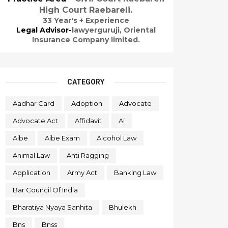
High Court Raebareli.
33 Year's + Experience
Legal Advisor-
lawyerguruji,
Oriental
Insurance Company limited.
CATEGORY
Aadhar Card
Adoption
Advocate
Advocate Act
Affidavit
Ai
Aibe
Aibe Exam
Alcohol Law
Animal Law
Anti Ragging
Application
Army Act
Banking Law
Bar Council Of India
Bharatiya Nyaya Sanhita
Bhulekh
Bns
Bnss