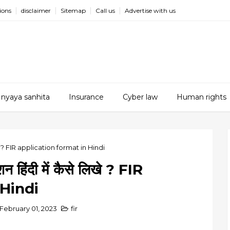
ions
disclaimer
Sitemap
Call us
Advertise with us
 nyaya sanhita
Insurance
Cyber law
Human rights
े लिखे ? FIR application format in Hindi
न हिंदी में कैसे लिखे ? FIR
 Hindi
ebruary 01, 2023
fir