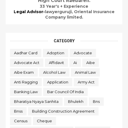
High Court Raebareli.
33 Year's + Experience
Legal Advisor-
lawyerguruji,
Oriental Insurance
Company limited.
CATEGORY
Aadhar Card
Adoption
Advocate
Advocate Act
Affidavit
Ai
Aibe
Aibe Exam
Alcohol Law
Animal Law
Anti Ragging
Application
Army Act
Banking Law
Bar Council Of India
Bharatiya Nyaya Sanhita
Bhulekh
Bns
Bnss
Building Construction Agreement
Census
Cheque