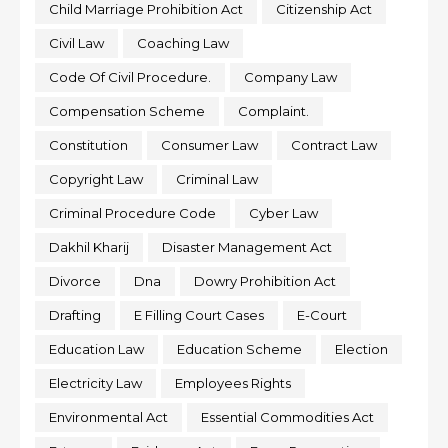
Child Marriage Prohibition Act
Citizenship Act
Civil Law
Coaching Law
Code Of Civil Procedure.
Company Law
Compensation Scheme
Complaint.
Constitution
Consumer Law
Contract Law
Copyright Law
Criminal Law
Criminal Procedure Code
Cyber Law
Dakhil Kharij
Disaster Management Act
Divorce
Dna
Dowry Prohibition Act
Drafting
E Filling Court Cases
E-Court
Education Law
Education Scheme
Election
Electricity Law
Employees Rights
Environmental Act
Essential Commodities Act