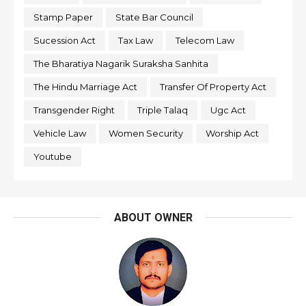
Stamp Paper
State Bar Council
Sucession Act
Tax Law
Telecom Law
The Bharatiya Nagarik Suraksha Sanhita
The Hindu Marriage Act
Transfer Of Property Act
Transgender Right
Triple Talaq
Ugc Act
Vehicle Law
Women Security
Worship Act
Youtube
ABOUT OWNER