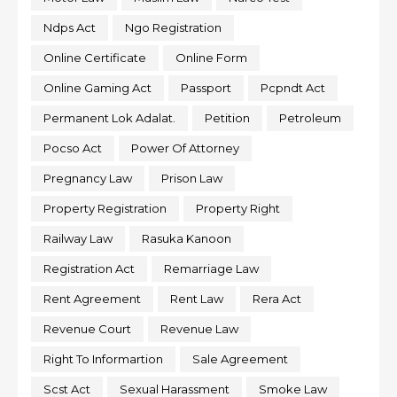
Ndps Act
Ngo Registration
Online Certificate
Online Form
Online Gaming Act
Passport
Pcpndt Act
Permanent Lok Adalat.
Petition
Petroleum
Pocso Act
Power Of Attorney
Pregnancy Law
Prison Law
Property Registration
Property Right
Railway Law
Rasuka Kanoon
Registration Act
Remarriage Law
Rent Agreement
Rent Law
Rera Act
Revenue Court
Revenue Law
Right To Informartion
Sale Agreement
Scst Act
Sexual Harassment
Smoke Law