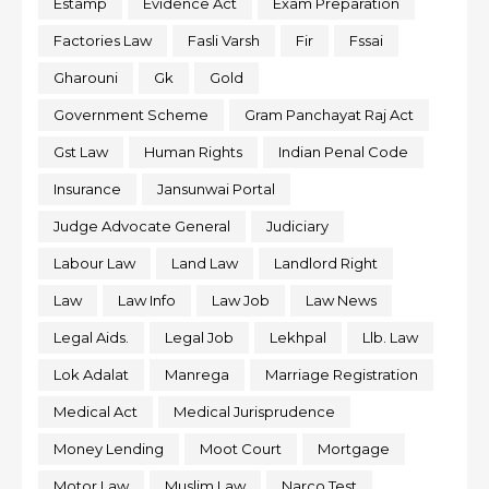
Estamp
Evidence Act
Exam Preparation
Factories Law
Fasli Varsh
Fir
Fssai
Gharouni
Gk
Gold
Government Scheme
Gram Panchayat Raj Act
Gst Law
Human Rights
Indian Penal Code
Insurance
Jansunwai Portal
Judge Advocate General
Judiciary
Labour Law
Land Law
Landlord Right
Law
Law Info
Law Job
Law News
Legal Aids.
Legal Job
Lekhpal
Llb. Law
Lok Adalat
Manrega
Marriage Registration
Medical Act
Medical Jurisprudence
Money Lending
Moot Court
Mortgage
Motor Law
Muslim Law
Narco Test