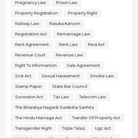
Pregnancy Law
Prison Law
Property Registration
Property Right
Railway Law
Rasuka Kanoon
Registration Act
Remarriage Law
Rent Agreement
Rent Law
Rera Act
Revenue Court
Revenue Law
Right To Informartion
Sale Agreement
Scst Act
Sexual Harassment
Smoke Law
Stamp Paper
State Bar Council
Sucession Act
Tax Law
Telecom Law
The Bharatiya Nagarik Suraksha Sanhita
The Hindu Marriage Act
Transfer Of Property Act
Transgender Right
Triple Talaq
Ugc Act