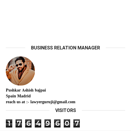
BUSINESS RELATION MANAGER
Pushkar
Ashish
bajpai
Spain Madrid
reach us at :- lawyerguruji@gmail.com
VISITORS
1
7
6
4
9
6
0
7