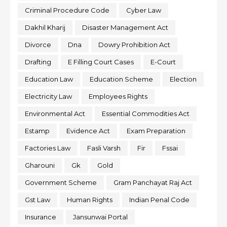
Criminal Procedure Code
Cyber Law
Dakhil Kharij
Disaster Management Act
Divorce
Dna
Dowry Prohibition Act
Drafting
E Filling Court Cases
E-Court
Education Law
Education Scheme
Election
Electricity Law
Employees Rights
Environmental Act
Essential Commodities Act
Estamp
Evidence Act
Exam Preparation
Factories Law
Fasli Varsh
Fir
Fssai
Gharouni
Gk
Gold
Government Scheme
Gram Panchayat Raj Act
Gst Law
Human Rights
Indian Penal Code
Insurance
Jansunwai Portal