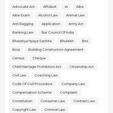
Advocate Act
Affidavit
Ai
Aibe
Aibe Exam
Alcohol Law
Animal Law
Anti Ragging
Application
Army Act
Banking Law
Bar Council Of India
Bharatiya Nyaya Sanhita
Bhulekh
Bns
Bnss
Building Construction Agreement
Census
Cheque
Child Marriage Prohibition Act
Citizenship Act
Civil Law
Coaching Law
Code Of Civil Procedure.
Company Law
Compensation Scheme
Complaint.
Constitution
Consumer Law
Contract Law
Copyright Law
Criminal Law