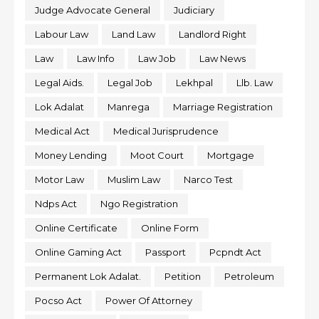
Judge Advocate General
Judiciary
Labour Law
Land Law
Landlord Right
Law
Law Info
Law Job
Law News
Legal Aids.
Legal Job
Lekhpal
Llb. Law
Lok Adalat
Manrega
Marriage Registration
Medical Act
Medical Jurisprudence
Money Lending
Moot Court
Mortgage
Motor Law
Muslim Law
Narco Test
Ndps Act
Ngo Registration
Online Certificate
Online Form
Online Gaming Act
Passport
Pcpndt Act
Permanent Lok Adalat.
Petition
Petroleum
Pocso Act
Power Of Attorney