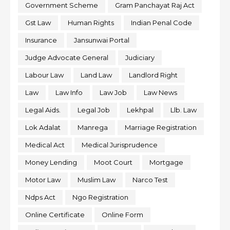
Government Scheme
Gram Panchayat Raj Act
Gst Law
Human Rights
Indian Penal Code
Insurance
Jansunwai Portal
Judge Advocate General
Judiciary
Labour Law
Land Law
Landlord Right
Law
Law Info
Law Job
Law News
Legal Aids.
Legal Job
Lekhpal
Llb. Law
Lok Adalat
Manrega
Marriage Registration
Medical Act
Medical Jurisprudence
Money Lending
Moot Court
Mortgage
Motor Law
Muslim Law
Narco Test
Ndps Act
Ngo Registration
Online Certificate
Online Form