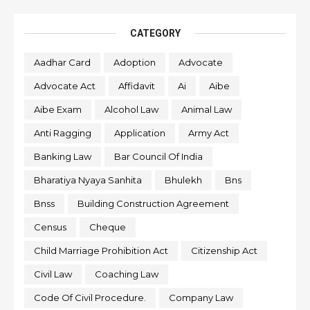
CATEGORY
Aadhar Card
Adoption
Advocate
Advocate Act
Affidavit
Ai
Aibe
Aibe Exam
Alcohol Law
Animal Law
Anti Ragging
Application
Army Act
Banking Law
Bar Council Of India
Bharatiya Nyaya Sanhita
Bhulekh
Bns
Bnss
Building Construction Agreement
Census
Cheque
Child Marriage Prohibition Act
Citizenship Act
Civil Law
Coaching Law
Code Of Civil Procedure.
Company Law