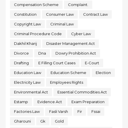
Compensation Scheme
Complaint.
Constitution
Consumer Law
Contract Law
Copyright Law
Criminal Law
Criminal Procedure Code
Cyber Law
Dakhil Kharij
Disaster Management Act
Divorce
Dna
Dowry Prohibition Act
Drafting
E Filling Court Cases
E-Court
Education Law
Education Scheme
Election
Electricity Law
Employees Rights
Environmental Act
Essential Commodities Act
Estamp
Evidence Act
Exam Preparation
Factories Law
Fasli Varsh
Fir
Fssai
Gharouni
Gk
Gold