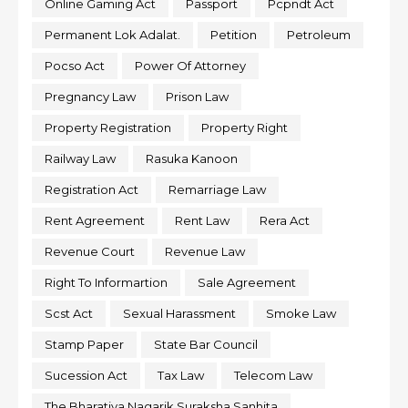
Online Gaming Act
Passport
Pcpndt Act
Permanent Lok Adalat.
Petition
Petroleum
Pocso Act
Power Of Attorney
Pregnancy Law
Prison Law
Property Registration
Property Right
Railway Law
Rasuka Kanoon
Registration Act
Remarriage Law
Rent Agreement
Rent Law
Rera Act
Revenue Court
Revenue Law
Right To Informartion
Sale Agreement
Scst Act
Sexual Harassment
Smoke Law
Stamp Paper
State Bar Council
Sucession Act
Tax Law
Telecom Law
The Bharatiya Nagarik Suraksha Sanhita