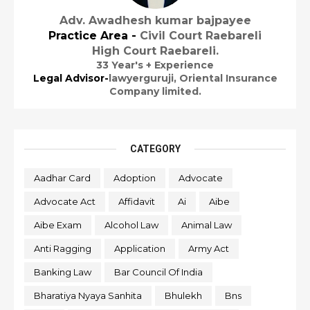
Adv. Awadhesh kumar bajpayee
Practice Area -
Civil Court Raebareli
High Court Raebareli.
33 Year's + Experience
Legal Advisor-
lawyerguruji,
Oriental Insurance
Company limited.
CATEGORY
Aadhar Card
Adoption
Advocate
Advocate Act
Affidavit
Ai
Aibe
Aibe Exam
Alcohol Law
Animal Law
Anti Ragging
Application
Army Act
Banking Law
Bar Council Of India
Bharatiya Nyaya Sanhita
Bhulekh
Bns