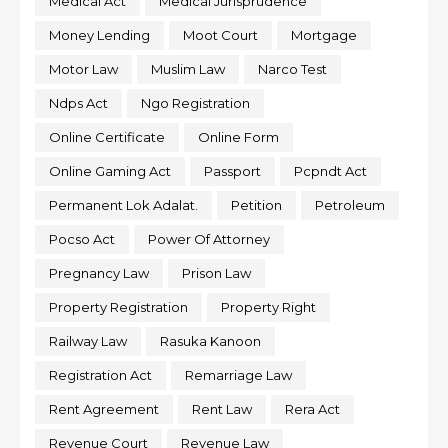
Medical Act
Medical Jurisprudence
Money Lending
Moot Court
Mortgage
Motor Law
Muslim Law
Narco Test
Ndps Act
Ngo Registration
Online Certificate
Online Form
Online Gaming Act
Passport
Pcpndt Act
Permanent Lok Adalat.
Petition
Petroleum
Pocso Act
Power Of Attorney
Pregnancy Law
Prison Law
Property Registration
Property Right
Railway Law
Rasuka Kanoon
Registration Act
Remarriage Law
Rent Agreement
Rent Law
Rera Act
Revenue Court
Revenue Law