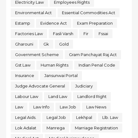
Electricity Law
Employees Rights
Environmental Act
Essential Commodities Act
Estamp
Evidence Act
Exam Preparation
Factories Law
Fasli Varsh
Fir
Fssai
Gharouni
Gk
Gold
Government Scheme
Gram Panchayat Raj Act
Gst Law
Human Rights
Indian Penal Code
Insurance
Jansunwai Portal
Judge Advocate General
Judiciary
Labour Law
Land Law
Landlord Right
Law
Law Info
Law Job
Law News
Legal Aids.
Legal Job
Lekhpal
Llb. Law
Lok Adalat
Manrega
Marriage Registration