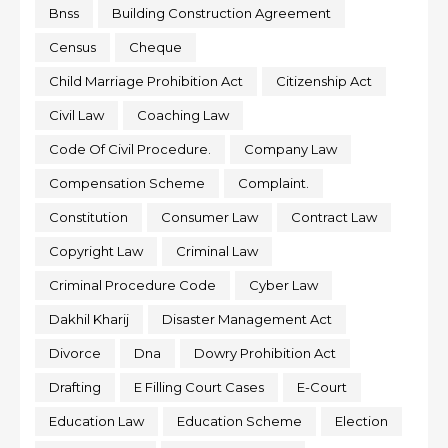
Bnss
Building Construction Agreement
Census
Cheque
Child Marriage Prohibition Act
Citizenship Act
Civil Law
Coaching Law
Code Of Civil Procedure.
Company Law
Compensation Scheme
Complaint.
Constitution
Consumer Law
Contract Law
Copyright Law
Criminal Law
Criminal Procedure Code
Cyber Law
Dakhil Kharij
Disaster Management Act
Divorce
Dna
Dowry Prohibition Act
Drafting
E Filling Court Cases
E-Court
Education Law
Education Scheme
Election