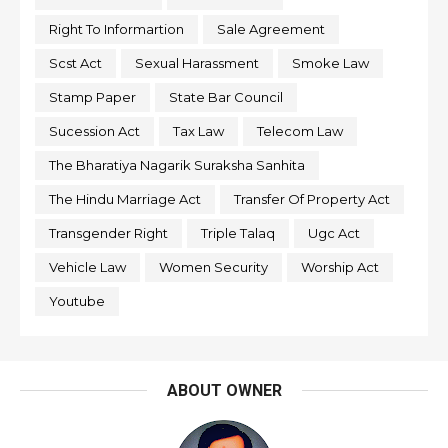
Right To Informartion
Sale Agreement
Scst Act
Sexual Harassment
Smoke Law
Stamp Paper
State Bar Council
Sucession Act
Tax Law
Telecom Law
The Bharatiya Nagarik Suraksha Sanhita
The Hindu Marriage Act
Transfer Of Property Act
Transgender Right
Triple Talaq
Ugc Act
Vehicle Law
Women Security
Worship Act
Youtube
ABOUT OWNER