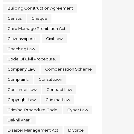
Building Construction Agreement
Census
Cheque
Child Marriage Prohibition Act
Citizenship Act
Civil Law
Coaching Law
Code Of Civil Procedure.
Company Law
Compensation Scheme
Complaint.
Constitution
Consumer Law
Contract Law
Copyright Law
Criminal Law
Criminal Procedure Code
Cyber Law
Dakhil Kharij
Disaster Management Act
Divorce