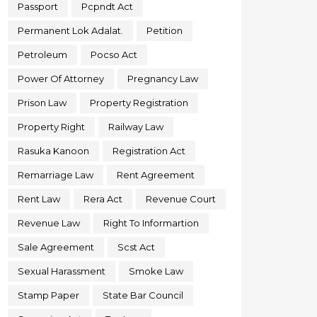
Passport
Pcpndt Act
Permanent Lok Adalat.
Petition
Petroleum
Pocso Act
Power Of Attorney
Pregnancy Law
Prison Law
Property Registration
Property Right
Railway Law
Rasuka Kanoon
Registration Act
Remarriage Law
Rent Agreement
Rent Law
Rera Act
Revenue Court
Revenue Law
Right To Informartion
Sale Agreement
Scst Act
Sexual Harassment
Smoke Law
Stamp Paper
State Bar Council