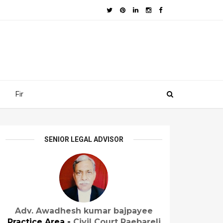
Fir
SENIOR LEGAL ADVISOR
Adv. Awadhesh kumar bajpayee
Practice Area -
Civil Court Raebareli