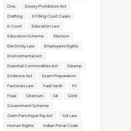
Dna
Dowry Prohibition Act
Drafting
E Filling Court Cases
E-Court
Education Law
Education Scheme
Election
Electricity Law
Employees Rights
Environmental Act
Essential Commodities Act
Estamp
Evidence Act
Exam Preparation
Factories Law
Fasli Varsh
Fir
Fssai
Gharouni
Gk
Gold
Government Scheme
Gram Panchayat Raj Act
Gst Law
Human Rights
Indian Penal Code