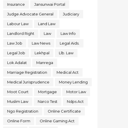
Insurance
Jansunwai Portal
Judge Advocate General
Judiciary
Labour Law
Land Law
Landlord Right
Law
Law Info
Law Job
Law News
Legal Aids.
Legal Job
Lekhpal
Llb. Law
Lok Adalat
Manrega
Marriage Registration
Medical Act
Medical Jurisprudence
Money Lending
Moot Court
Mortgage
Motor Law
Muslim Law
Narco Test
Ndps Act
Ngo Registration
Online Certificate
Online Form
Online Gaming Act