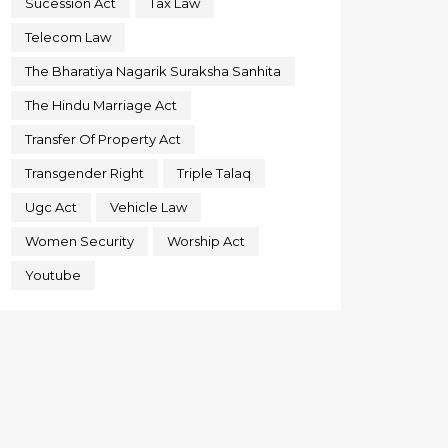
Sucession Act
Tax Law
Telecom Law
The Bharatiya Nagarik Suraksha Sanhita
The Hindu Marriage Act
Transfer Of Property Act
Transgender Right
Triple Talaq
Ugc Act
Vehicle Law
Women Security
Worship Act
Youtube