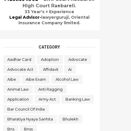
High Court Raebareli.
33 Year's + Experience
Legal Advisor-
lawyerguruji,
Oriental
Insurance Company limited.
CATEGORY
Aadhar Card
Adoption
Advocate
Advocate Act
Affidavit
Ai
Aibe
Aibe Exam
Alcohol Law
Animal Law
Anti Ragging
Application
Army Act
Banking Law
Bar Council Of India
Bharatiya Nyaya Sanhita
Bhulekh
Bns
Bnss