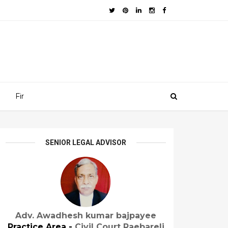
Fir
SENIOR LEGAL ADVISOR
Adv. Awadhesh kumar bajpayee
Practice Area -
Civil Court Raebareli