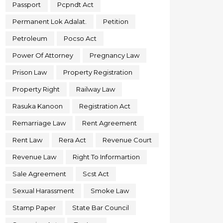
Passport
Pcpndt Act
Permanent Lok Adalat.
Petition
Petroleum
Pocso Act
Power Of Attorney
Pregnancy Law
Prison Law
Property Registration
Property Right
Railway Law
Rasuka Kanoon
Registration Act
Remarriage Law
Rent Agreement
Rent Law
Rera Act
Revenue Court
Revenue Law
Right To Informartion
Sale Agreement
Scst Act
Sexual Harassment
Smoke Law
Stamp Paper
State Bar Council