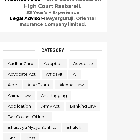
High Court Raebareli.
33 Year's + Experience
Legal Advisor-
lawyerguruji,
Oriental
Insurance Company limited.
CATEGORY
Aadhar Card
Adoption
Advocate
Advocate Act
Affidavit
Ai
Aibe
Aibe Exam
Alcohol Law
Animal Law
Anti Ragging
Application
Army Act
Banking Law
Bar Council Of India
Bharatiya Nyaya Sanhita
Bhulekh
Bns
Bnss