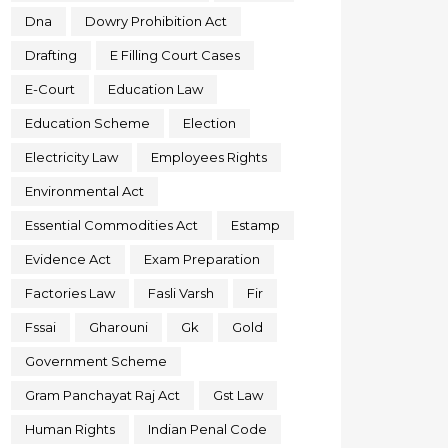
Dna
Dowry Prohibition Act
Drafting
E Filling Court Cases
E-Court
Education Law
Education Scheme
Election
Electricity Law
Employees Rights
Environmental Act
Essential Commodities Act
Estamp
Evidence Act
Exam Preparation
Factories Law
Fasli Varsh
Fir
Fssai
Gharouni
Gk
Gold
Government Scheme
Gram Panchayat Raj Act
Gst Law
Human Rights
Indian Penal Code