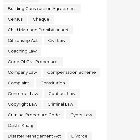
Building Construction Agreement
Census
Cheque
Child Marriage Prohibition Act
Citizenship Act
Civil Law
Coaching Law
Code Of Civil Procedure.
Company Law
Compensation Scheme
Complaint.
Constitution
Consumer Law
Contract Law
Copyright Law
Criminal Law
Criminal Procedure Code
Cyber Law
Dakhil Kharij
Disaster Management Act
Divorce