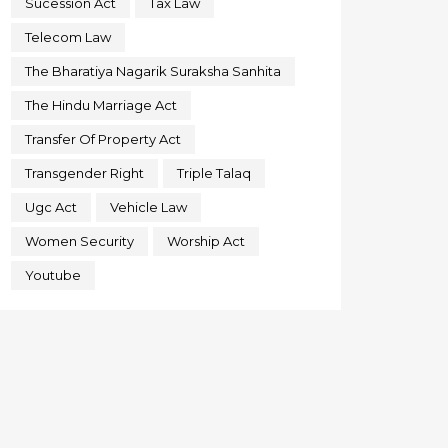
Sucession Act
Tax Law
Telecom Law
The Bharatiya Nagarik Suraksha Sanhita
The Hindu Marriage Act
Transfer Of Property Act
Transgender Right
Triple Talaq
Ugc Act
Vehicle Law
Women Security
Worship Act
Youtube