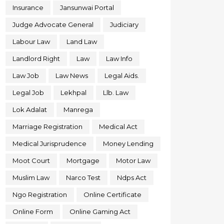
Insurance
Jansunwai Portal
Judge Advocate General
Judiciary
Labour Law
Land Law
Landlord Right
Law
Law Info
Law Job
Law News
Legal Aids.
Legal Job
Lekhpal
Llb. Law
Lok Adalat
Manrega
Marriage Registration
Medical Act
Medical Jurisprudence
Money Lending
Moot Court
Mortgage
Motor Law
Muslim Law
Narco Test
Ndps Act
Ngo Registration
Online Certificate
Online Form
Online Gaming Act