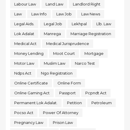
Labour Law
Land Law
Landlord Right
Law
Law Info
Law Job
Law News
Legal Aids.
Legal Job
Lekhpal
Llb. Law
Lok Adalat
Manrega
Marriage Registration
Medical Act
Medical Jurisprudence
Money Lending
Moot Court
Mortgage
Motor Law
Muslim Law
Narco Test
Ndps Act
Ngo Registration
Online Certificate
Online Form
Online Gaming Act
Passport
Pcpndt Act
Permanent Lok Adalat.
Petition
Petroleum
Pocso Act
Power Of Attorney
Pregnancy Law
Prison Law