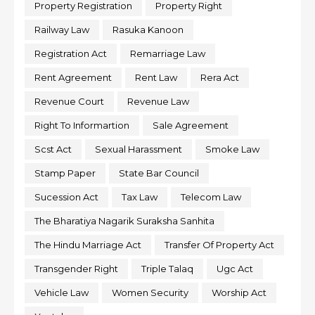
Property Registration
Property Right
Railway Law
Rasuka Kanoon
Registration Act
Remarriage Law
Rent Agreement
Rent Law
Rera Act
Revenue Court
Revenue Law
Right To Informartion
Sale Agreement
Scst Act
Sexual Harassment
Smoke Law
Stamp Paper
State Bar Council
Sucession Act
Tax Law
Telecom Law
The Bharatiya Nagarik Suraksha Sanhita
The Hindu Marriage Act
Transfer Of Property Act
Transgender Right
Triple Talaq
Ugc Act
Vehicle Law
Women Security
Worship Act