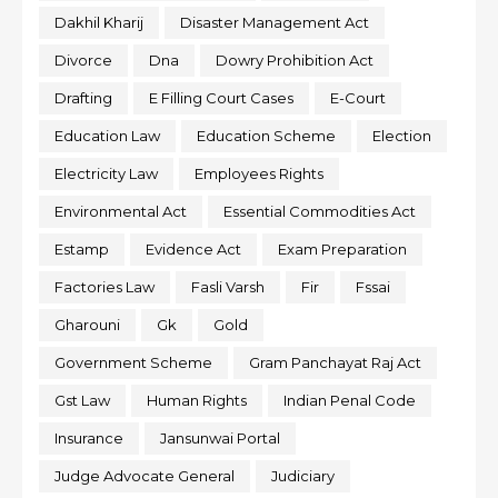
Dakhil Kharij
Disaster Management Act
Divorce
Dna
Dowry Prohibition Act
Drafting
E Filling Court Cases
E-Court
Education Law
Education Scheme
Election
Electricity Law
Employees Rights
Environmental Act
Essential Commodities Act
Estamp
Evidence Act
Exam Preparation
Factories Law
Fasli Varsh
Fir
Fssai
Gharouni
Gk
Gold
Government Scheme
Gram Panchayat Raj Act
Gst Law
Human Rights
Indian Penal Code
Insurance
Jansunwai Portal
Judge Advocate General
Judiciary