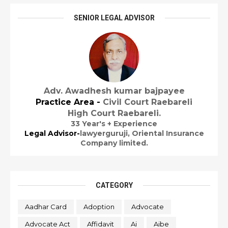
SENIOR LEGAL ADVISOR
Adv. Awadhesh kumar bajpayee
Practice Area -
Civil Court Raebareli
High Court Raebareli.
33 Year's + Experience
Legal Advisor-
lawyerguruji,
Oriental Insurance
Company limited.
CATEGORY
Aadhar Card
Adoption
Advocate
Advocate Act
Affidavit
Ai
Aibe