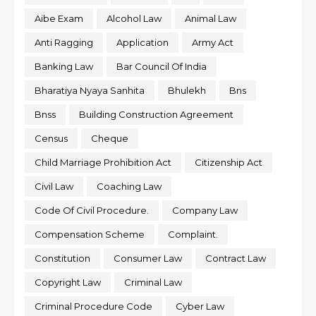
Aibe Exam
Alcohol Law
Animal Law
Anti Ragging
Application
Army Act
Banking Law
Bar Council Of India
Bharatiya Nyaya Sanhita
Bhulekh
Bns
Bnss
Building Construction Agreement
Census
Cheque
Child Marriage Prohibition Act
Citizenship Act
Civil Law
Coaching Law
Code Of Civil Procedure.
Company Law
Compensation Scheme
Complaint.
Constitution
Consumer Law
Contract Law
Copyright Law
Criminal Law
Criminal Procedure Code
Cyber Law