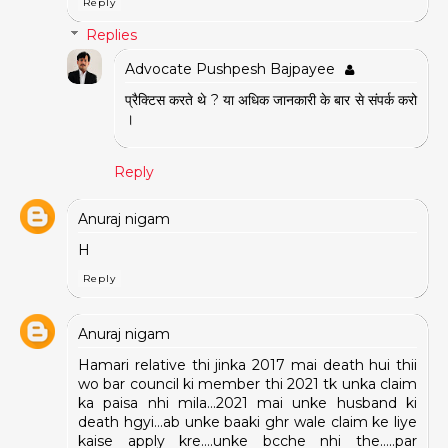
Reply
Replies
Advocate Pushpesh Bajpayee
प्रैक्टिस करते थे ? या अधिक जानकारी के बार से संपर्क करो
।
Reply
Anuraj nigam
H
Reply
Anuraj nigam
Hamari relative thi jinka 2017 mai death hui thii
wo bar council ki member thi 2021 tk unka claim
ka paisa nhi mila…2021 mai unke husband ki
death hgyi…ab unke baaki ghr wale claim ke liye
kaise apply kre….unke bcche nhi the…..par