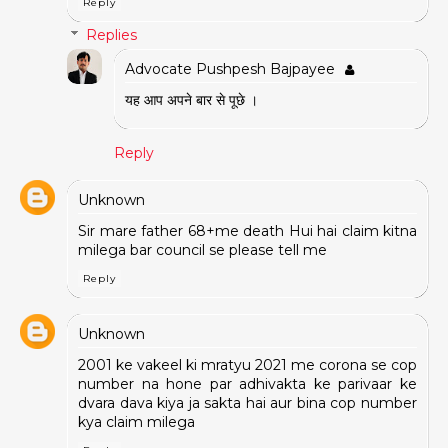
Reply
Replies
Advocate Pushpesh Bajpayee
यह आप अपने बार से पूछे ।
Reply
Unknown
Sir mare father 68+me death Hui hai claim kitna
milega bar council se please tell me
Reply
Unknown
2001 ke vakeel ki mratyu 2021 me corona se cop
number na hone par adhivakta ke parivaar ke
dvara dava kiya ja sakta hai aur bina cop number
kya claim milega